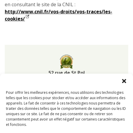
en consultant le site de la CNIL :
http://www.cnil.fr/vos-droits/vos-traces/les-
cookies/
Pisciculture
de
Monchel
52 rue de St Pol
62270
Monchel sur Canche
Pas-de-Calais Hauts-de-France
Pour offrir les meilleures expériences, nous utilisons des technologies
03 21 47 94 95
telles que les cookies pour stocker et/ou accéder aux informations des
reservation@pisciculturedemonchel.com
appareils. Le fait de consentir à ces technologies nous permettra de
traiter des données telles que le comportement de navigation ou les ID
uniques sur ce site. Le fait de ne pas consentir ou de retirer son
consentement peut avoir un effet négatif sur certaines caractéristiques
Pisciculture de Monchel
©Copyright
2020 - 2026
| Tous
et fonctions.
droits réservés - Reproduction interdite