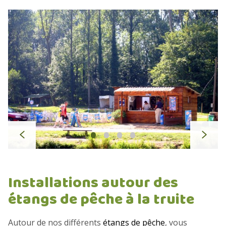
é
i
c
v
é
a
d
n
e
t
n
t
•
•
•
•
p
s
r
u
é
i
Installations autour des
c
v
é
a
étangs de pêche à la truite
d
n
Autour de nos différents
étangs de pêche
, vous
e
t