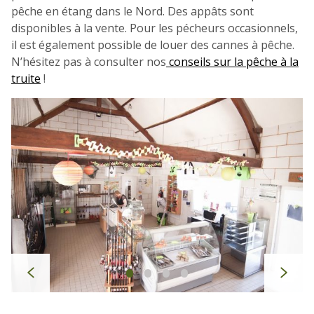
pêche en étang dans le Nord. Des appâts sont
disponibles à la vente. Pour les pécheurs occasionnels,
il est également possible de louer des cannes à pêche.
N’hésitez pas à consulter nos
conseils sur la pêche à la
truite
!
•
•
•
•
p
s
r
u