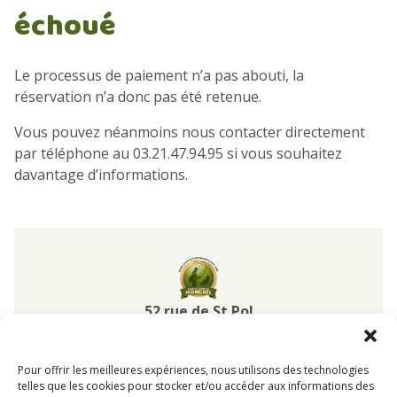
échoué
Le processus de paiement n’a pas abouti, la
réservation n’a donc pas été retenue.
Vous pouvez néanmoins nous contacter directement
par téléphone au 03.21.47.94.95 si vous souhaitez
davantage d’informations.
Pisciculture
de
Monchel
52 rue de St Pol
62270
Monchel sur Canche
Pas-de-Calais Hauts-de-France
Pour offrir les meilleures expériences, nous utilisons des technologies
03 21 47 94 95
telles que les cookies pour stocker et/ou accéder aux informations des
reservation@pisciculturedemonchel.com