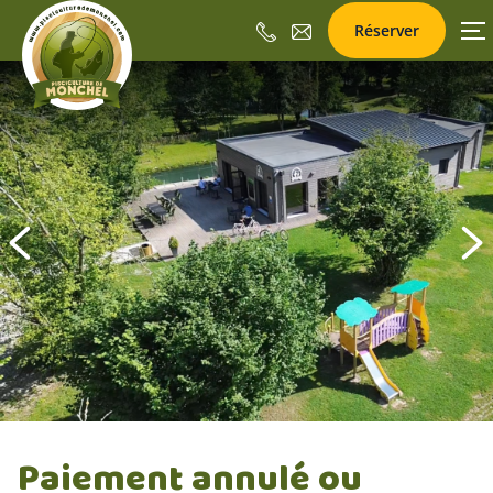
Réserver
Aller
au
contenu
précédent
Paiement annulé ou