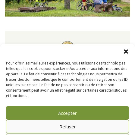
Pisciculture
de
Monchel
52 rue de St Pol
Pour offrir les meilleures expériences, nous utilisons des technologies
62270
Monchel sur Canche
telles que les cookies pour stocker et/ou accéder aux informations des
Pas-de-Calais Hauts-de-France
appareils. Le fait de consentir à ces technologies nous permettra de
traiter des données telles que le comportement de navigation ou les ID
03 21 47 94 95
uniques sur ce site. Le fait de ne pas consentir ou de retirer son
reservation@pisciculturedemonchel.com
consentement peut avoir un effet négatif sur certaines caractéristiques
et fonctions.
Pisciculture de Monchel
©Copyright
2020 - 2026
| Tous
Accepter
droits réservés - Reproduction interdite
Refuser
Mentions légales