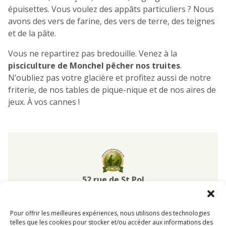
épuisettes. Vous voulez des appâts particuliers ? Nous
avons des vers de farine, des vers de terre, des teignes
et de la pâte.
Vous ne repartirez pas bredouille. Venez à la
pisciculture de Monchel pêcher nos truites
.
N’oubliez pas votre glacière et profitez aussi de notre
friterie, de nos tables de pique-nique et de nos aires de
jeux. À vos cannes !
Pisciculture
de
Monchel
52 rue de St Pol
62270
Monchel sur Canche
Pas-de-Calais Hauts-de-France
Pour offrir les meilleures expériences, nous utilisons des technologies
03 21 47 94 95
telles que les cookies pour stocker et/ou accéder aux informations des